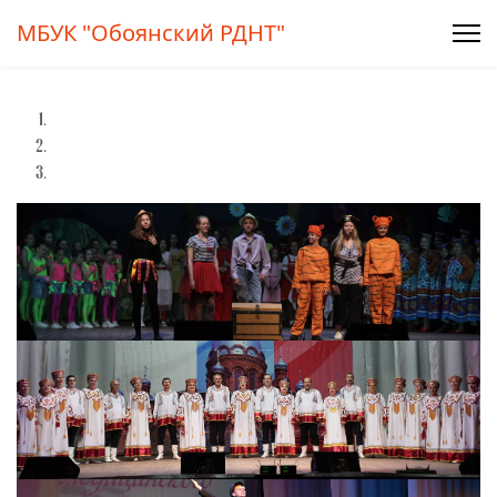
МБУК "Обоянский РДНТ"