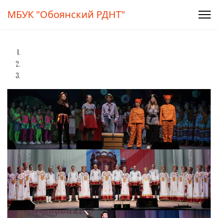
МБУК "Обоянский РДНТ"